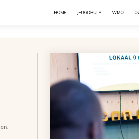
HOME
JEUGDHULP
WMO
O
en.