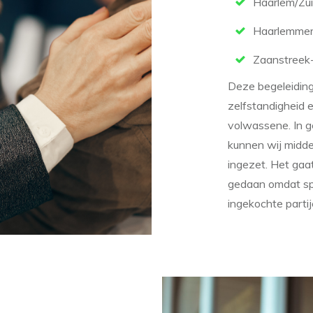
Haarlem/Zui
Haarlemmer
Zaanstreek-
Deze begeleiding
zelfstandigheid 
volwassene. In 
kunnen wij midd
ingezet. Het gaa
gedaan omdat spe
ingekochte part