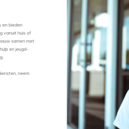
s en bieden
 vanuit huis of
e nauw samen met
hulp en jeugd-
g.
diensten, neem