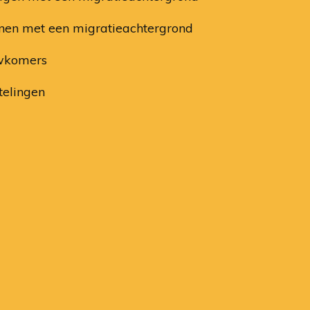
nen met een migratieachtergrond
wkomers
telingen