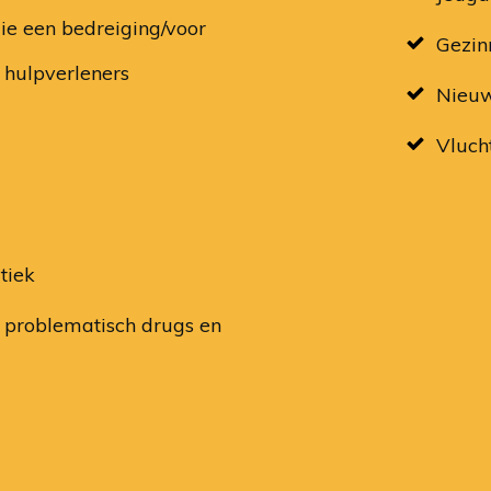
ie een bedreiging/voor
Gezin
 hulpverleners
Nieu
Vluch
tiek
 problematisch drugs en