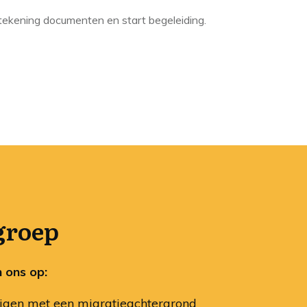
ekening documenten en start begeleiding.
groep
n ons op:
igen met een migratieachtergrond