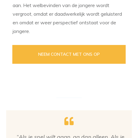
aan. Het welbevinden van de jongere wordt
vergroot, omdat er daadwerkelijk wordt geluisterd
en omdat er weer perspectief ontstaat voor de
jongere.
NEEM CONTACT MET ONS OP
“
Als je snel wilt gaan
,
ga
dan
alleen
.
Als je