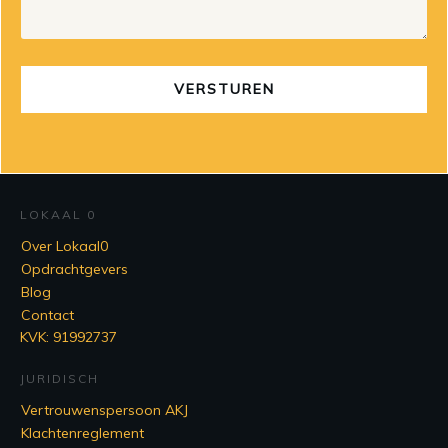
VERSTUREN
LOKAAL 0
Over Lokaal0
Opdrachtgevers
Blog
Contact
KVK: 91992737
JURIDISCH
Vertrouwenspersoon AKJ
Klachtenreglement