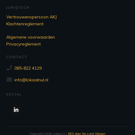
JURIDISCH
Vertrouwenspersoon AKJ
Klachtenreglement
Algemene voorwaarden
Privacyreglement
CONTACT
085-822 4129
info@lokaalnul.nl
SOCIAL
Copyright
2026
Lokaal 0
|
SEO door No Limit Design