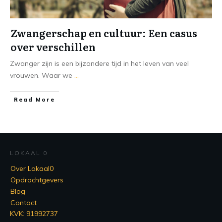
Zwangerschap en cultuur: Een casus
over verschillen
Zwanger zijn is een bijzondere tijd in het leven van veel
vrouwen. Waar we
...
Read More
LOKAAL 0
Over Lokaal0
Opdrachtgevers
Blog
Contact
KVK: 91992737